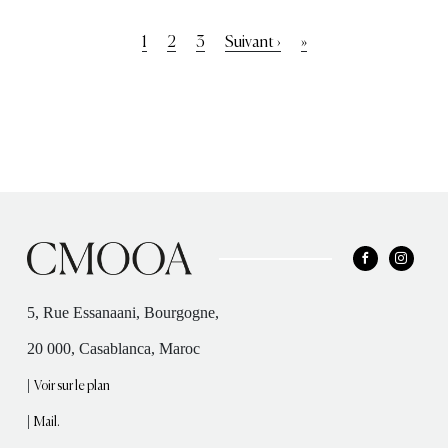
Pagination
Page
1
Page
2
Page
3
Page
Suivant ›
Dernière
»
courante
suivante
page
5, Rue Essanaani, Bourgogne,
20 000, Casablanca, Maroc
|
Voir sur le plan
|
Mail.