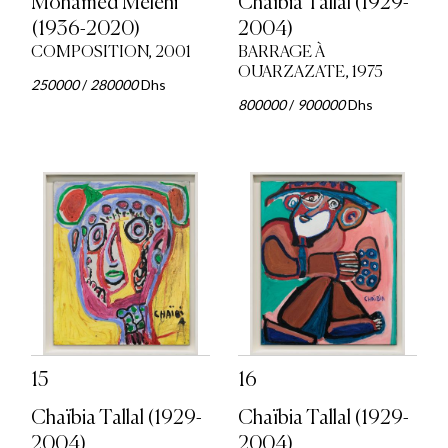
Mohamed Melehi
Chaïbia Tallal (1929-
(1936-2020)
2004)
COMPOSITION, 2001
BARRAGE À
OUARZAZATE, 1975
250000
/
280000
Dhs
800000
/
900000
Dhs
15
16
Chaïbia Tallal (1929-
Chaïbia Tallal (1929-
2004)
2004)