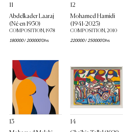
11
12
Abdelkader Laaraj
Mohamed Hamidi
(Né en 1950)
(1941-2025)
COMPOSITION, 1978
COMPOSITION, 2010
180000
/
200000
Dhs
220000
/
250000
Dhs
13
14