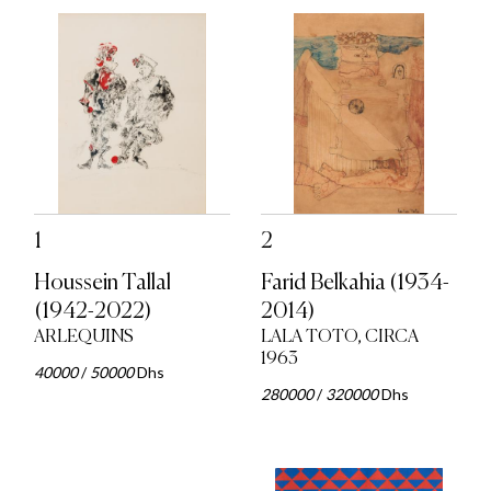
1
2
Houssein Tallal
Farid Belkahia (1934-
(1942-2022)
2014)
ARLEQUINS
LALA TOTO, CIRCA
1963
40000
/
50000
Dhs
280000
/
320000
Dhs