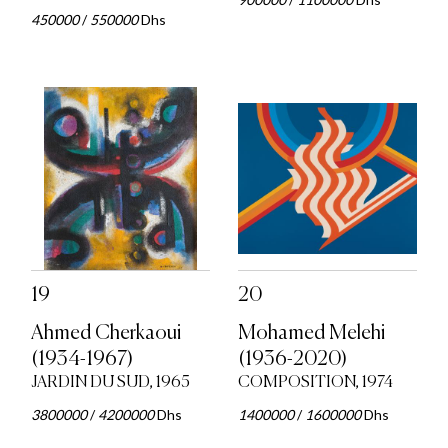
450000
/
550000
Dhs
19
20
Ahmed Cherkaoui
Mohamed Melehi
(1934-1967)
(1936-2020)
JARDIN DU SUD, 1965
COMPOSITION, 1974
3800000
/
4200000
Dhs
1400000
/
1600000
Dhs