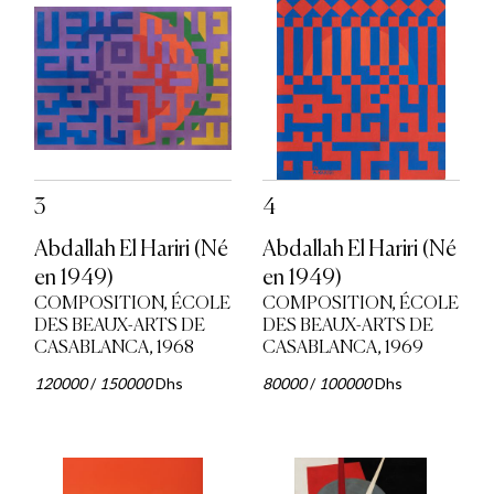
3
4
Abdallah El Hariri (Né
Abdallah El Hariri (Né
en 1949)
en 1949)
COMPOSITION, ÉCOLE
COMPOSITION, ÉCOLE
DES BEAUX-ARTS DE
DES BEAUX-ARTS DE
CASABLANCA, 1968
CASABLANCA, 1969
120000
/
150000
Dhs
80000
/
100000
Dhs