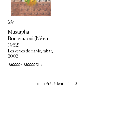
29
Mustapha
Boujemaoui (Né en
1952)
Les verres de ma vie, rabat,
2002
160000
/
180000
Dhs
Pagination
Première
«
Page
‹ Précédent
Page
1
Page
2
page
précédente
courante