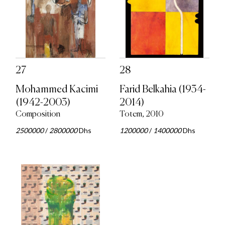
27
28
Mohammed Kacimi
Farid Belkahia (1934-
(1942-2003)
2014)
Composition
Totem, 2010
2500000
/
2800000
Dhs
1200000
/
1400000
Dhs