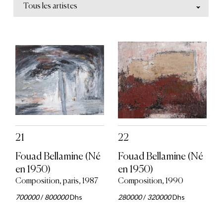
Tous les artistes
21
22
Fouad Bellamine (Né
Fouad Bellamine (Né
en 1950)
en 1950)
Composition, paris, 1987
Composition, 1990
700000
/
800000
Dhs
280000
/
320000
Dhs