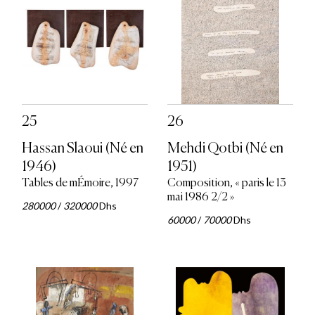
25
26
Hassan Slaoui (Né en
Mehdi Qotbi (Né en
1946)
1951)
Tables de mÉmoire, 1997
Composition, « paris le 13
mai 1986 2/2 »
280000
/
320000
Dhs
60000
/
70000
Dhs