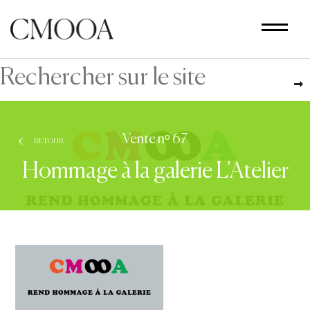
Aller
au
contenu
principal
Vente nᵒ 67
RETOUR
Hommage à la galerie L'Atelier